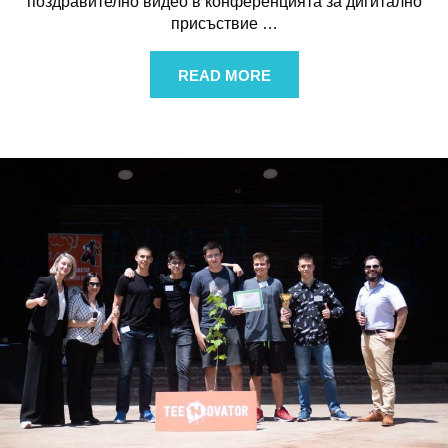
поздравително видео в конференцията за дигитално
присъствие
…
READ MORE