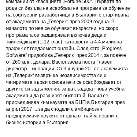
компании от класацията „Fortune 500“. Първата по
рода си безплатна всеобхватна програма за обучение
на софтуерни разработчици в България е стартирана
от академията на „Телерик“ през 2009 година. В
началото по нея се обучават възрастни, но скоро
програмата се разширява и включва деца и
тийнейджъри (1-12 клас), като достига 4.4 милиона
трафик от гледаемост онлайн. След като „Progress
Software“ придобива „Телерик“ през 2014 г. за повече
от 260 млн. долара, Васил заема поста Главен
директор – иновации. От 3 януари 2017 г. академията
на „Телерик“ възвръща независимостта си и
четиримата първи основатели се освобождават от
другите си задължения, за да създадат нова учебна
академия и да разширят обхвата й. Васил се
присъединява към каузата на БЦП в България през
април 2017 г., за да сподели с амбициозни
предприемачи поуките от една от най-успешните
бизнес истории в България.