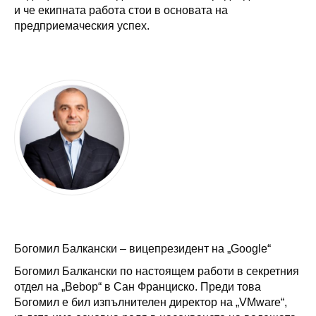
и че екипната работа стои в основата на
предприемаческия успех.
Богомил Балкански – вицепрезидент на „Google“
Богомил Балкански по настоящем работи в секретния
отдел на „Bebop“ в Сан Франциско. Преди това
Богомил е бил изпълнителен директор на „VMware“,