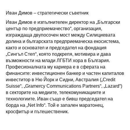
Иван Димов – стратегически съветник
Иван Димов е изпълнителен директор на „Български
център по предприемачество“, организация,
изграждаща двупосочен мост между Силициевата
долина и българската предприемаческа екосистема,
както и основател и председател на фондация
„Сингъл Степ“, която подкрепя, мотивира и дава
възможности на млади ЛГБТИ хора в България.
Професионалната му кариера е в сферата на
финансите: инвестиционен банкер и частен капиталов
инвеститор в Ню Йорк и Сидни, Австралия („Credit
Suisse“, „Gramercy Communications Partners“, „Lazard“)
в секторите на медиите, телекомуникациите и
технологиите. Иван също е бивш председател на
борда на „Net Info“. Той е запален маратонец,
кросфитър и пътешественик.