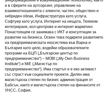
(информационни и комуникационни технологии), както
и в сферите на аутсорсинг, управление на
взаимоотношенията с клиенти, частен, обществен и
хибриден облак, Инфраструктура като услуга,
Софтуер като услуга, Интернет на нещата, Телеком
интегриране, кол-центрове и интернет маркетинг.
Понастоящем се занимава с ИКТ и консултации за
развитие на бизнеса. Освен това подкрепя развитието
на предприемаческата екосистема във Варна и
България като цяло, водейки образователните
програми на БЦП („Български център по
предприемачество“) – MOBI („My Own Business
Institute“) и MiE („Магистър по
предприемачество“). Има стартъп и е еко активист
със страст към социалните проекти. Дилян има
магистърска степен по бизнес администрация от
Бабсън, както и магистърска степен на финансите от
УНСС, София.