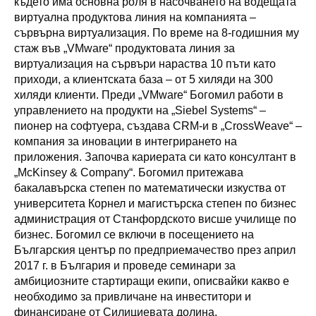
където има основна роля в насочването на водещата
виртуална продуктова линия на компанията –
сървърна виртуализация. По време на 8-годишния му
стаж във „VMware“ продуктовата линия за
виртуализация на сървъри нараства 10 пъти като
приходи, а клиентската база – от 5 хиляди на 300
хиляди клиенти. Преди „VMware“ Богомил работи в
управлението на продукти на „Siebel Systems“ –
пионер на софтуера, създава CRM-и в „CrossWeave“ –
компания за иновации в интегрирането на
приложения. Започва кариерата си като консултант в
„McKinsey & Company“. Богомил притежава
бакалавърска степен по математически изкуства от
университета Корнел и магистърска степен по бизнес
администрация от Станфордското висше училище по
бизнес. Богомил се включи в посещението на
Българския център по предприемачество през април
2017 г. в България и проведе семинари за
амбициозните стартиращи екипи, описвайки какво е
необходимо за привличане на инвеститори и
финансиране от Силициевата долина.