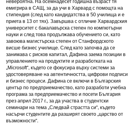
невероятна. На осемнадесет годишна възраст тя
емигрира в САЩ, за да учи в Харвард с помощта на
стипендия (след като кандидатства в 50 училища и е
приета в 13 от тях). Завършва с отличие Харвардския
университет с бакалавърска степен по компютърни
науки и след това продължава обучението си, като
завоюва магистърска степен от Станфордското
висше бизнес училище. След като започва да се
занимава с рисков капитал, Дафина заема позиции в
управлението на продуктите и разработката на
„Microsoft“, където се фокусира върху системи за
удостоверяване на автентичността, цифрови подписи
и бизнес процеси. Дафина се включи в Българския
център по предприемачество, като разработи учебна
програма за предприемачество и посети България
през април 2017 г., за да участва в студентски
семинари на тема „Следвай страстта си“, където
насърчи студентите да разширят своето „царство от
възможности“.