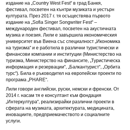
издание на „Country West Fest“ в град Банкя,
фестивал, посветен на кънтри музиката и уестърн
културата. През 2017 г. тя осъществява първото
издание на „Sofia Singer Songwriter Fest“ –
международен фестивал, посветен на акустичната
музика и поезия. Лили е завършила икономическия
университет във Виена със специалност „Икономика
на туризма“ и е работила в различни туристически и
финансови компании и институции (Министерство на
туризма, Министерство на финансите, „Туристическа
информация и резервации“, „Балкантурист“, „Орбита
турс“). Била е ръководител на европейски проекти по
програма „PHARE“.
Лили говори английски, руски, немски и френски. От
2014 г. насам тя е консултант към фондация
„Интеркултура“, реализирайки различни проекти в
сферата на музиката, архитектурата, медицината,
иновациите, предприемачеството и социалните
услуги.